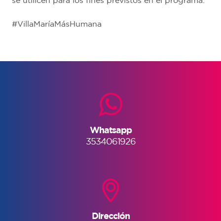
se utilicen para los fines previstos en el programa.
#VillaMaríaMásHumana
Whatsapp
3534061926
Dirección