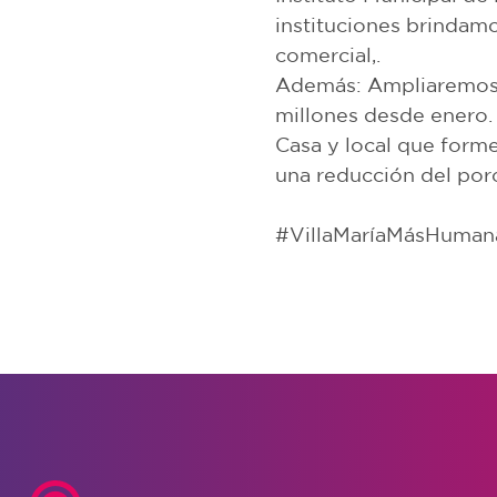
instituciones brindamo
comercial,.
Además: Ampliaremos 
millones desde enero.
Casa y local que form
una reducción del porce
#VillaMaríaMásHuman