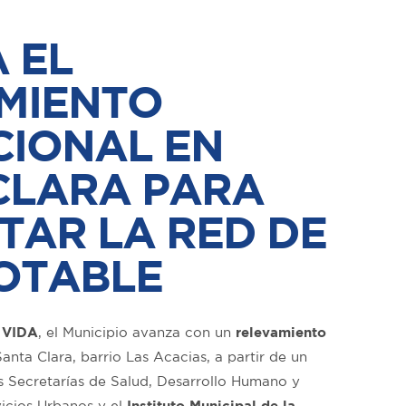
 EL
MIENTO
CIONAL EN
CLARA PARA
TAR LA RED DE
OTABLE
 VIDA
, el Municipio avanza con un
relevamiento
anta Clara, barrio Las Acacias, a partir de un
as Secretarías de Salud, Desarrollo Humano y
vicios Urbanos y el
Instituto Municipal de la