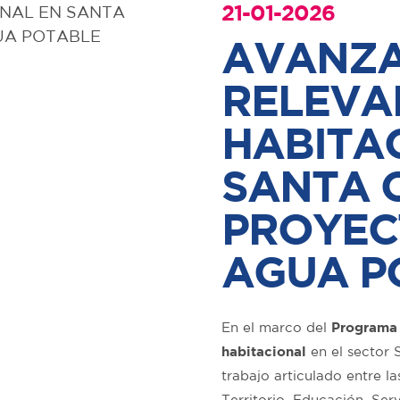
21-01-2026
AVANZA
RELEVA
HABITA
SANTA 
PROYEC
AGUA P
En el marco del
Programa
habitacional
en el sector S
trabajo articulado entre l
Territorio, Educación, Ser